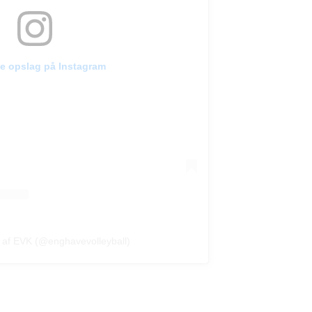
te opslag på Instagram
t af EVK (@enghavevolleyball)