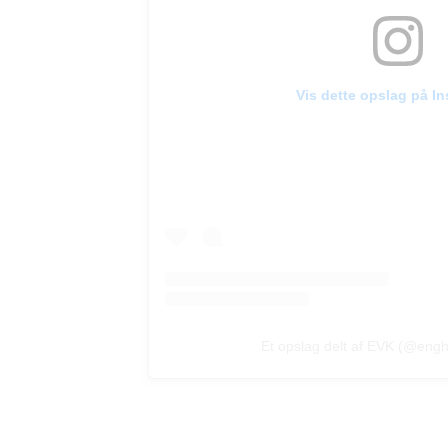
Vis dette opslag på I
Et opslag delt af EVK (@engh