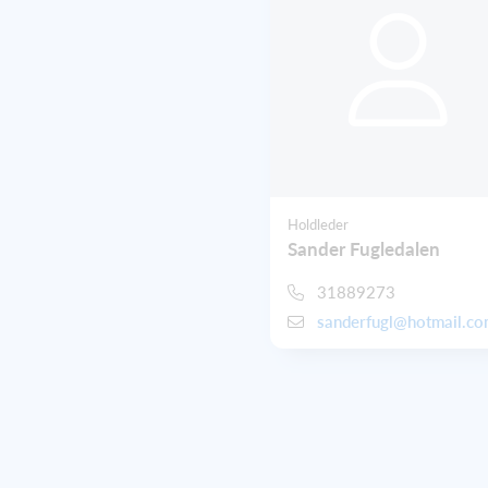
Holdleder
Sander Fugledalen
31889273
sanderfugl@hotmail.c