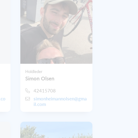
Holdleder
Simon Olsen
42415708
.co
simonheimannolsen@gma
il.com