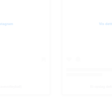
nstagram
Vis det
avevolleyball)
Et opslag del