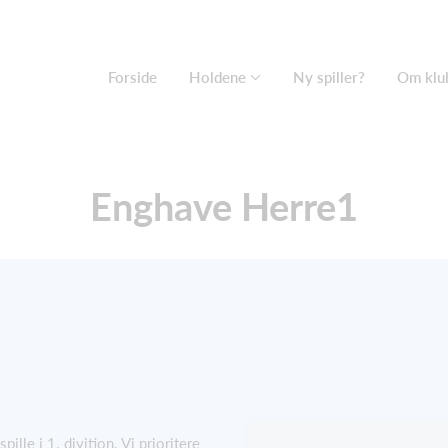
Forside
Holdene
Ny spiller?
Om klu
Enghave Herre1
spille i 1. divition. Vi prioritere