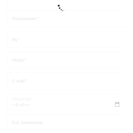
Postnummer
By
Mobil
E-mail
Fødselsdag
Evt. kommentar