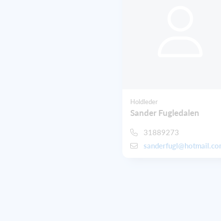
Holdleder
Sander Fugledalen
31889273
sanderfugl@hotmail.c