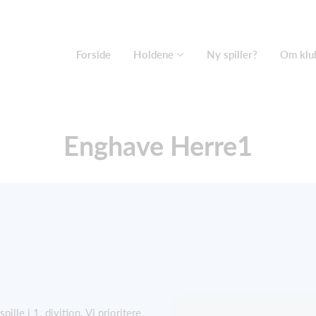
Forside
Holdene
Ny spiller?
Om klu
Enghave Herre1
spille i 1. divition. Vi prioritere