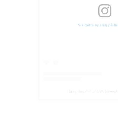
Vis dette opslag på I
Et opslag delt af EVK (@engh