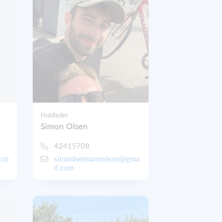
Holdleder
Simon Olsen
42415708
.co
simonheimannolsen@gma
il.com