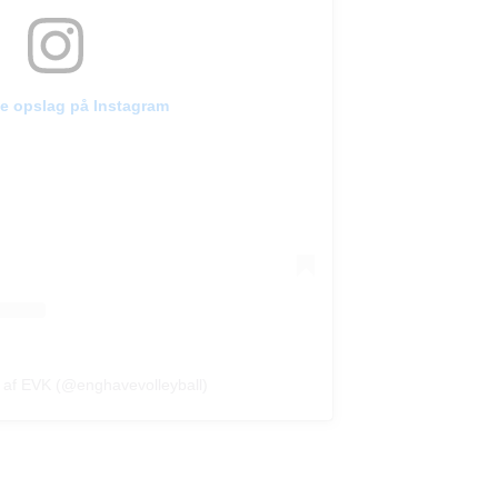
te opslag på Instagram
t af EVK (@enghavevolleyball)