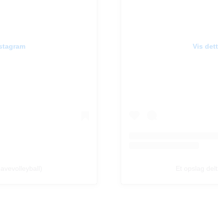
nstagram
Vis det
avevolleyball)
Et opslag del